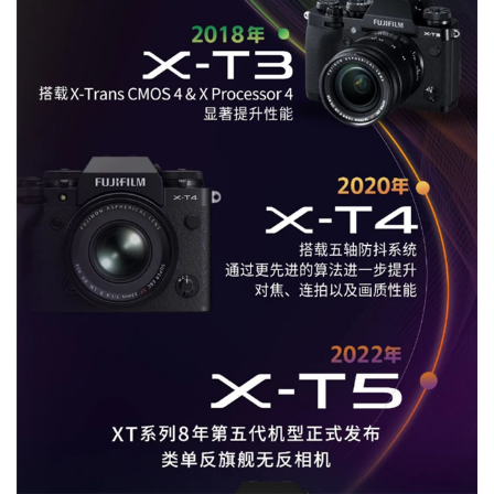
机
技
巧
好
物
推
荐