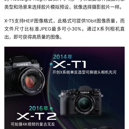
类型和场景来选择胶片模拟预设，就像选择摄影胶片一样。
X-T5支持HEIF图像格式，此格式可提供10bit图像质量，而
文件尺寸比标准JPEG最多可小30%。通过X系列相机直
出，即可获得高质量的图像。
首
页
资
讯
评
测
中
心
登录
注册
玩