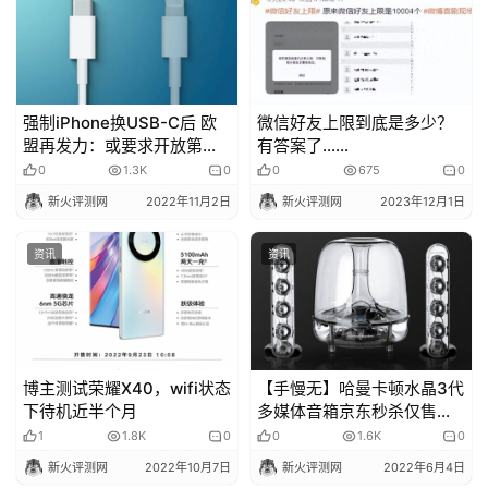
强制iPhone换USB-C后 欧
微信好友上限到底是多少？
盟再发力：或要求开放第三
有答案了……
方App
0
1.3K
0
0
675
0
新火评测网
2022年11月2日
新火评测网
2023年12月1日
资讯
资讯
博主测试荣耀X40，wifi状态
【手慢无】哈曼卡顿水晶3代
下待机近半个月
多媒体音箱京东秒杀仅售
1099元！
1
1.8K
0
0
1.6K
0
新火评测网
2022年10月7日
新火评测网
2022年6月4日