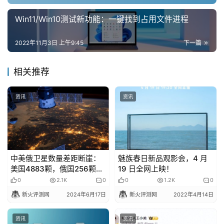
Win11/Win10测试新功能：一键找到占用文件进程
2022年11月3日 上午9:45
下一篇
相关推荐
资讯
资讯
中美俄卫星数量差距断崖：
魅族春日新品观影会，4 月
美国4883颗，俄国256颗，
19 日全网上映！
中国有多少？
0
2.1K
0
0
1.2K
0
新火评测网
2024年6月17日
新火评测网
2022年4月14日
资讯
资讯