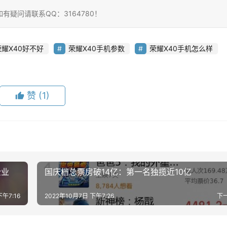
疑问请联系QQ：3164780！
荣耀X40好不好
荣耀X40手机参数
荣耀X40手机怎么样
赞
(1)
企业
国庆档总票房破14亿：第一名独揽近10亿
下午7:16
2022年10月7日 下午7:26
下