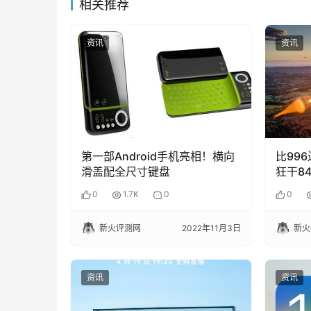
相关推荐
资讯
资讯
第一部Android手机亮相！横向
比99
滑盖配全尺寸键盘
狂干8
0
1.7K
0
0
新火评测网
2022年11月3日
新火
资讯
资讯