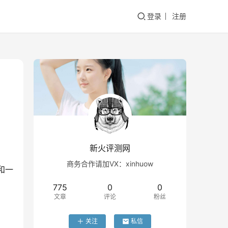
登录
注册
新火评测网
商务合作请加VX：xinhuow
和一
775
0
0
文章
评论
粉丝
关注
私信