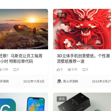
资讯
6还狠！马斯克让员工每周
3D立体手机创意壁纸，个性潮
4小时 特斯拉审代码
流壁纸推荐一波
1.3K
0
0
2.1K
0
评测网
2022年11月3日
新火评测网
2024年3月2
资讯