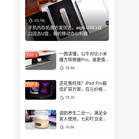
30.5K
手机内存拓展方案优选，aigo U393双
口固态U盘，我的移动办公利器
一图读懂，公牛对比小米
魔方转换器Pro，谁更值
得入手？
28.8K
还花冤枉钱？iPad Pro最
佳扩容方案，百元价格轻
松拓展128GB
18.2K
调奶养生二合一，满足全
家人使用，七彩叮当全玻
璃调奶器上手体验
16.8K