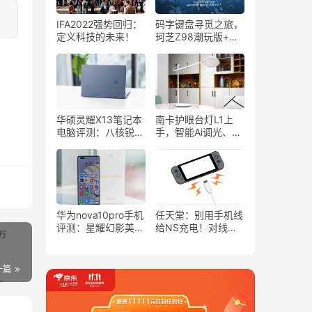
IFA2022强势回归：
码字键盘寻觅之旅，
定义科技的未来！
珂芝Z98潮玩版+换
轴体验
华硕灵耀X13笔记本
南卡护眼台灯L1上
电脑评测：八核锐龙
手，智能Ai调光、手
R7,2.8K+OLED高色
势控制，轻松覆盖2
域全面屏,指纹解
米大桌
锁,67Wh大电池！
华为nova10pro手机
任天堂：别用手机线
评测：星耀幻影美
给NS充电！对线不
学，功能丰富，手感
好
轻盈
一篇