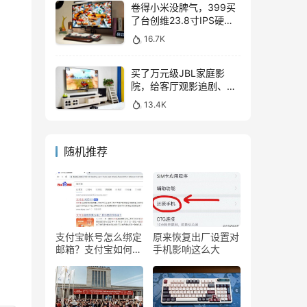
卷得小米没脾气，399买
了台创维23.8寸IPS硬屏
显示器，表现如何？
16.7K
买了万元级JBL家庭影
院，给客厅观影追剧、游
戏互娱带来哪些提升？
13.4K
随机推荐
支付宝帐号怎么绑定
原来恢复出厂设置对
邮箱？支付宝如何绑
手机影响这么大
定邮箱号？