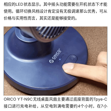
相应的LED状态显示。其中摇头功能需要在开机状态下才能
评
使用。循环切换风档设计肯定没有无极调速那么优秀，可从
测
中
价格与实用性而言，其实还是能够接受的。
心
登录
注册
玩
机
技
巧
好
物
推
荐
ORICO YT-N9C无线桌面风扇主要通过底座背面的Tpye-C
接口进行充电补给，从空电到满电需要约4个小时，在7小