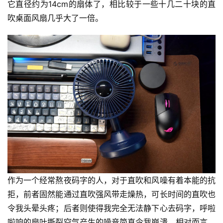
它直径约为14cm的扇体了，相比较于一些十几二十块的直
吹桌面风扇几乎大了一倍。
作为一个经常熬夜码字的人，对于直吹和风噪有着本能的抗
拒，前者固然能通过直吹强风带走燥热，可长时间的直吹也
令我头晕头疼；后者则使得我完全无法静下心去码字，呼啦
啦响的扇叶撕裂空气产生的噪音简直令我崩溃。相对而言，