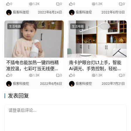
点桌面风扇
的全新物种
0
1.2K
0
0
1.2K
0
极客科技控
2022年6月24日
极客科技控
2022年6月13日
生活电器
生活电器
不插电也能加热一键四档精
南卡护眼台灯L1上手，智能
准控温，七彩叮当无线便携
Ai调光、手势控制，轻松覆
式调奶器测评
盖2米大桌
0
1.3K
0
0
1.3K
0
极客科技控
2022年6月6日
极客科技控
2022年7月21日
发表回复
请登录后评论...