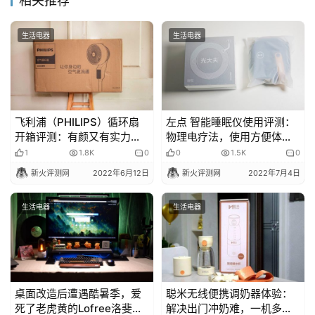
相关推荐
生活电器
生活电器
飞利浦（PHILIPS）循环扇
左点 智能睡眠仪使用评测：
开箱评测：有颜又有实力的
物理电疗法，使用方便体验
空气循环扇，居家也能享受
感好！
1
1.8K
0
0
1.5K
0
自然风！
新火评测网
2022年6月12日
新火评测网
2022年7月4日
生活电器
生活电器
桌面改造后遭遇酷暑季，爱
聪米无线便携调奶器体验：
死了老虎黄的Lofree洛斐蕉
解决出门冲奶难，一机多用