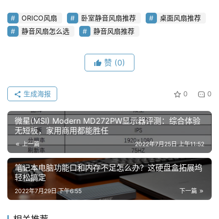
ORICO风扇
卧室静音风扇推荐
桌面风扇推荐
静音风扇怎么选
静音风扇推荐
赞
(0)
生成海报
0
0
微星(MSI) Modern MD272PW显示器评测：综合体验
无短板，家用商用都能胜任
上一篇
2022年7月25日 上午11:52
笔记本电脑功能口和内存不足怎么办？这硬盘盒拓展坞
轻松搞定
2022年7月29日 下午6:55
下一篇