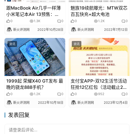
跟MacBook Air几乎一样薄
魅族19续航曝光：MTW双芯
小米笔记本Air 13预售：
百瓦快充+超大电池
4999元起
0
1.3K
0
0
1.2K
0
新火评测网
2022年10月28日
新火评测网
2022年7月12日
资讯
资讯
1999起 荣耀X40 GT发布 最
支付宝APP-双12生活节活动
晚的骁龙888手机？
狂抢12亿红包（活动截止23
年12月12日）
0
1.2K
0
0
952
0
新火评测网
2022年10月18日
新火评测网
2023年12月4日
发表回复
请登录后评论...