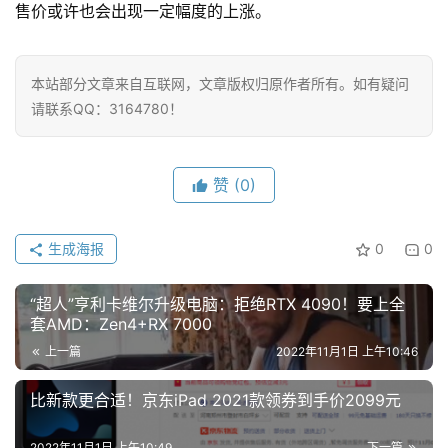
技
售价或许也会出现一定幅度的上涨。
巧
好
本站部分文章来自互联网，文章版权归原作者所有。如有疑问
物
请联系QQ：3164780！
推
荐
赞
(0)
生成海报
0
0
“超人”亨利卡维尔升级电脑：拒绝RTX 4090！要上全
套AMD：Zen4+RX 7000
上一篇
2022年11月1日 上午10:46
比新款更合适！京东iPad 2021款领券到手价2099元
2022年11月1日 上午10:49
下一篇