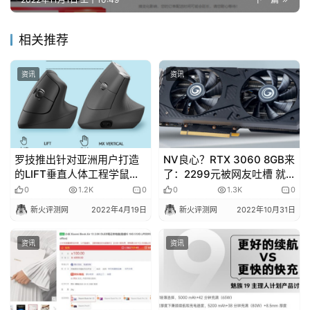
相关推荐
资讯
资讯
罗技推出针对亚洲用户打造
NV良心？RTX 3060 8GB来
的LIFT垂直人体工程学鼠
了：2299元被网友吐槽 就
标！
这清货…
0
1.2K
0
0
1.3K
0
新火评测网
2022年4月19日
新火评测网
2022年10月31日
资讯
资讯