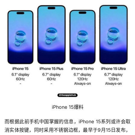
首
页
资
讯
评
测
中
心
iPhone 15爆料
登录
注册
玩
而根据此前手机中国掌握的信息，iPhone 15系列或许会取
机
消实体按键，同时采用不锈钢边框，最早于9月15日发布，