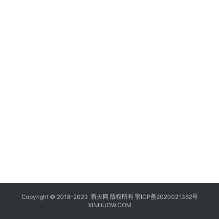
登录
注册
玩
机
技
巧
好
物
推
荐
Copyright © 2018-2023
新火网
版权所有
鄂ICP备2020021362号
XINHUOW.COM