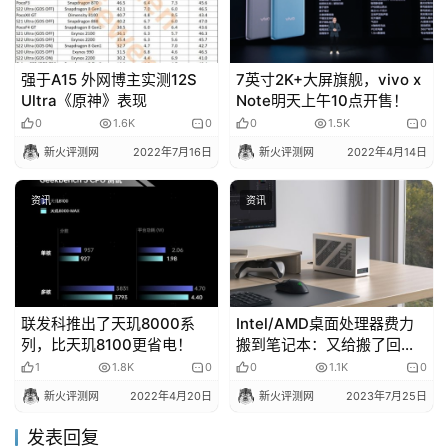
强于A15 外网博主实测12S
7英寸2K+大屏旗舰，vivo x
Ultra《原神》表现
Note明天上午10点开售！
0
1.6K
0
0
1.5K
0
新火评测网
2022年7月16日
新火评测网
2022年4月14日
资讯
资讯
联发科推出了天玑8000系
Intel/AMD桌面处理器费力
列，比天玑8100更省电！
搬到笔记本：又给搬了回
来！
1
1.8K
0
0
1.1K
0
新火评测网
2022年4月20日
新火评测网
2023年7月25日
发表回复