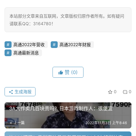
讯
本站部分文章来自互联网，文章版权归原作者所有。如有疑问
评
请联系QQ：3164780！
测
中
高通2022年营收
高通2022年财报
心
高通最新消息
登录
注册
玩
机
赞
(0)
技
巧
生成海报
0
0
好
物
3A大作卖几百块贵吗？日本游戏制作人：很便宜
推
荐
上一篇
2022年11月3日 上午8:46