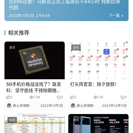
比996还狠！马斯克让员工每周狂干84小时 特斯拉审
代码
2022年11月3日 上午8:48
下一篇
相关推荐
资讯
资讯
5G手机价格战没戏了？联发
打头阵官宣：除夕放假！
科：坚守底线 不排除跟随台
积电涨价
0
1.3K
0
0
1.1K
0
新火评测网
2022年11月1日
新火评测网
2023年12月11日
资讯
资讯