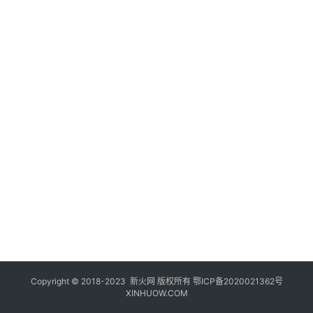
登录
注册
玩
机
技
巧
好
物
推
荐
Copyright © 2018-2023
新火网
版权所有
鄂ICP备2020021362号
XINHUOW.COM