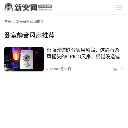
首页
卧室静音风扇推荐
卧室静音风扇推荐
桌面改造缺台实用风扇，这静音柔
风摇头的ORICO风扇，感觉没选错
首
页
2022年7月25日
1.5K
资
讯
评
测
中
心