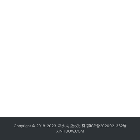
登录
注册
玩
机
技
巧
好
物
推
荐
Copyright © 2018-2023
新火网
版权所有
鄂ICP备2020021362号
XINHUOW.COM