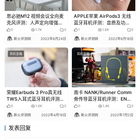
思必驰M12 视频会议全向麦
APPLE苹果 AirPods3 无线
克风评测：人声定向增强，
蓝牙耳机评测：音质及功能
深度降噪，3喇叭单元澎湃音
很nice，让我爱不释手！
0
1.7K
0
1
1.6K
0
质！
新火评测网
2022年6月24日
新火评测网
2022年6月18日
耳机音箱
耳机音箱
荣耀Earbuds 3 Pro真无线
南卡 NANK/Runner Comm
TWS入耳式蓝牙耳机评测：
骨传导蓝牙耳机评测：ENC
智慧降噪 体温监测 双连接
双麦通话降噪、定制蓝牙5.2
0
1.6K
0
0
1.4K
0
无线快充！
芯片！
新火评测网
2022年4月19日
新火评测网
2022年7月2日
发表回复