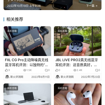
2022年10月18日 上午8:28
下一篇
相关推荐
耳机音箱
耳机音箱
FIIL CG Pro主动降噪真无线
JBL LIVE PRO2真无线蓝牙
蓝牙耳机评测：以独特的“窗
耳机评测：这音质真好，主
口”设计，致敬对音乐的热
动降噪+哈曼音效
3
1.5K
0
0
2.4K
0
爱！
新火评测网
2022年6月11日
新火评测网
2022年7月23日
耳机音箱
耳机音箱