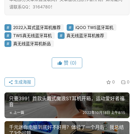
讯
请联系QQ：3164780！
评
测
2022入耳式蓝牙耳机推荐
iQOO TWS蓝牙耳机
中
TWS真无线蓝牙耳机
真无线蓝牙耳机推荐
心
真无线蓝牙耳机新品
登录
注册
玩
赞
(0)
机
技
巧
生成海报
0
0
好
只要399！首款头戴式魔浪ST耳机开箱，运动爱好者福
物
音
推
上一篇
2022年10月18日 上午8:15
荐
千元迷你电脑到底好不好用？体验了一个月后，我总结
了3个问题