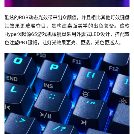
酷炫的RGB动态光效带来出众颜值，并且相比其他灯效键盘
其效果更璀璨夺目，是构建桌面美学的出色装备。这款
HyperX起源65游戏机械键盘采用外露式LED设计，搭配双
色注塑PBT键帽，让灯光效果更亮、更透，光色更迷人。