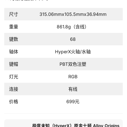
尺寸
315.06mmx105.5mmx36.94mm
重量
861.8g（含线）
键数
68
轴体
HyperX火轴/水轴
键帽
PBT双色注塑
灯光
RGB
连接
有线
价格
699元
极度未知（HyperX）原金士顿 Alloy Origins