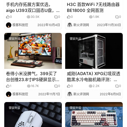
手机内存拓展方案优选，
H3C 首款WiFi 7无线路由器
aigo U393双口固态U盘，
BE18000 全网首测
我的移动办公利器
0
30.5K
0
0
1.9K
0
极客科技控
2022年10月4日
新火评测网
2023年11月30日
键鼠外设
键鼠外设
卷得小米没脾气，399买了
威刚(ADATA) XPG幻境双透
台创维23.8寸IPS硬屏显示
酷黑水冷电脑机箱评测：支
器，表现如何？
持竖装显卡360水冷快拆侧
1
16.7K
0
0
2.2K
0
板！
极客科技控
2022年11月7日
新火评测网
2022年6月9日
键鼠外设
键鼠外设