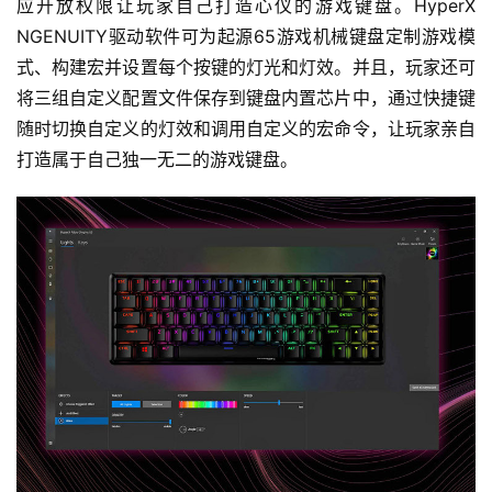
应开放权限让玩家自己打造心仪的游戏键盘。HyperX 
心
NGENUITY驱动软件可为起源65游戏机械键盘定制游戏模
登录
注册
式、构建宏并设置每个按键的灯光和灯效。并且，玩家还可
玩
将三组自定义配置文件保存到键盘内置芯片中，通过快捷键
机
随时切换自定义的灯效和调用自定义的宏命令，让玩家亲自
技
巧
打造属于自己独一无二的游戏键盘。
好
物
推
荐