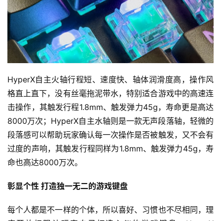
HyperX自主火轴行程短、速度快、轴体润滑度高，操作风
格直上直下，没有丝毫拖泥带水，特别适合游戏中的高速连
击操作，其触发行程1.8mm、触发弹力45g，寿命更是高达
首
8000万次；HyperX自主水轴则是一款无声段落轴，轻微的
页
段落感可以帮助玩家确认每一次操作是否被触发，又不会有
过度的声响，其触发行程同样为1.8mm、触发弹力45g，寿
资
命也高达8000万次。
讯
彰显个性 打造独一无二的游戏键盘
评
测
每个人都是不一样的个体，所以喜好、习惯也不尽相同，理
中