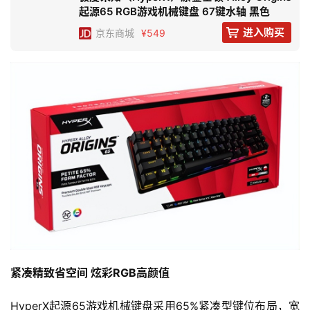
起源65 RGB游戏机械键盘 67键水轴 黑色
进入购买
京东
商城
¥549
紧凑精致省空间 炫彩RGB高颜值
HyperX起源65游戏机械键盘采用65%紧凑型键位布局，宽