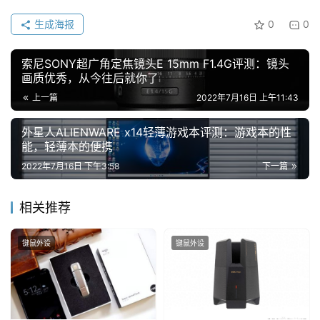
生成海报
0
0
索尼SONY超广角定焦镜头E 15mm F1.4G评测：镜头
画质优秀，从今往后就你了
上一篇
2022年7月16日 上午11:43
外星人ALIENWARE x14轻薄游戏本评测：游戏本的性
能，轻薄本的便携
2022年7月16日 下午3:58
下一篇
相关推荐
键鼠外设
键鼠外设