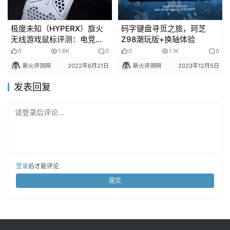
极度未知（HYPERX）旋火
码字键盘寻觅之旅，珂芝
无线游戏鼠标评测：电竞级
Z98潮玩版+换轴体验
2.4G无线传输，电池续航长
0
1.6K
0
0
1.1K
0
达100小时！
新火评测网
2022年6月21日
新火评测网
2023年12月5日
发表回复
请登录后评论...
登录
后才能评论
提交