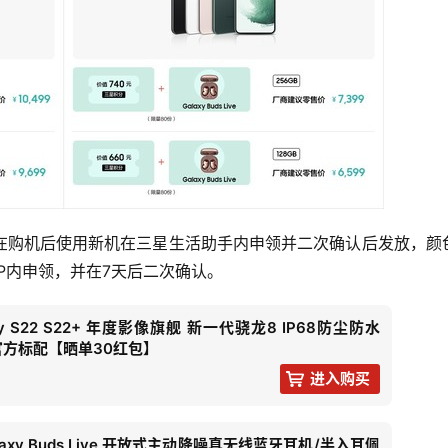
在购机后使用新机在三星生活助手内申领并二次确认后发放，颜
P内申领，并在7天后二次确认。
axy S22 S22+ 年度影像旗舰 新一代骁龙8 IP68防尘防水
G 官方标配【晒单30红包】
进入购买
axy Buds Live 开放式主动降噪真无线蓝牙耳机/半入耳佩