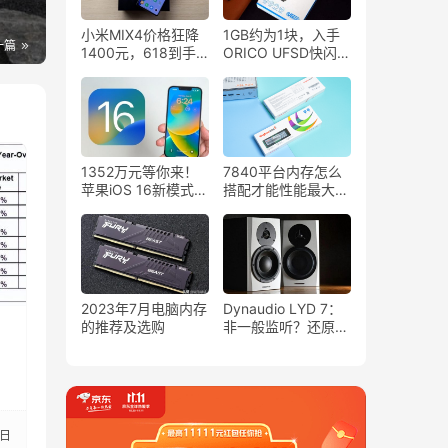
小米MIX4价格狂降
1GB约为1块，入手
一篇
1400元，618到手
ORICO UFSD快闪U
价仅4399元，24期
盘后，高速传输不掉
免息！
速，感觉值了
1352万元等你来！
7840平台内存怎么
苹果iOS 16新模式上
搭配才能性能最大
线
化？金百达DDR5
5600内存体验
2023年7月电脑内存
Dynaudio LYD 7：
的推荐及选购
非一般监听？还原
度、音乐味平衡出色
5日