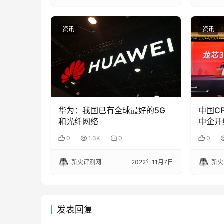
资讯
资讯
华为：我国已有全球最好的5G
中国C
和光纤网络
中企开
击
0
1.3K
0
0
新火评测网
2022年11月7日
新火
发表回复