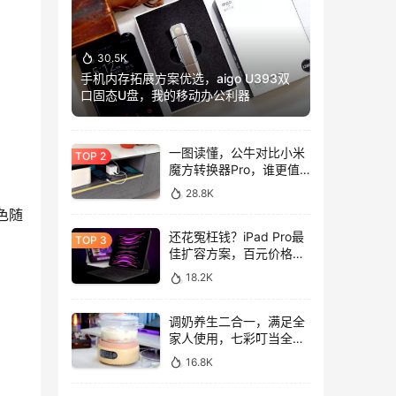
30.5K
手机内存拓展方案优选，aigo U393双
口固态U盘，我的移动办公利器
一图读懂，公牛对比小米
魔方转换器Pro，谁更值
得入手？
28.8K
色随
还花冤枉钱？iPad Pro最
佳扩容方案，百元价格轻
松拓展128GB
18.2K
调奶养生二合一，满足全
家人使用，七彩叮当全玻
璃调奶器上手体验
16.8K