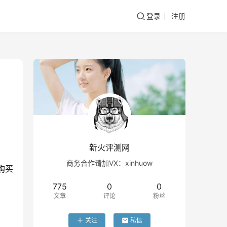
登录
注册
新火评测网
商务合作请加VX：xinhuow
购买
775
0
0
文章
评论
粉丝
关注
私信