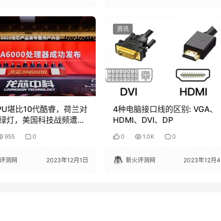
资讯
PU堪比10代酷睿，荷兰对
4种电脑接口线的区别: VGA、
绿灯，美国科技战频遭打
HDMI、DVI、DP
955
0
0
1.0K
0
评测网
2023年12月1日
新火评测网
2023年12月