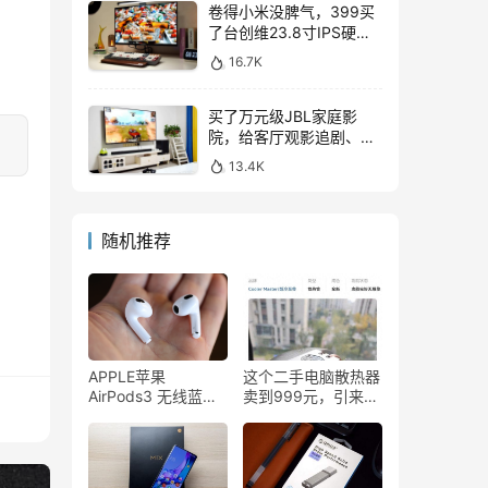
卷得小米没脾气，399买
了台创维23.8寸IPS硬屏
显示器，表现如何？
16.7K
买了万元级JBL家庭影
院，给客厅观影追剧、游
戏互娱带来哪些提升？
13.4K
随机推荐
APPLE苹果
这个二手电脑散热器
AirPods3 无线蓝牙
卖到999元，引来
耳机评测：音质及功
1.4万网友“围观”
能很nice，让我爱不
释手！