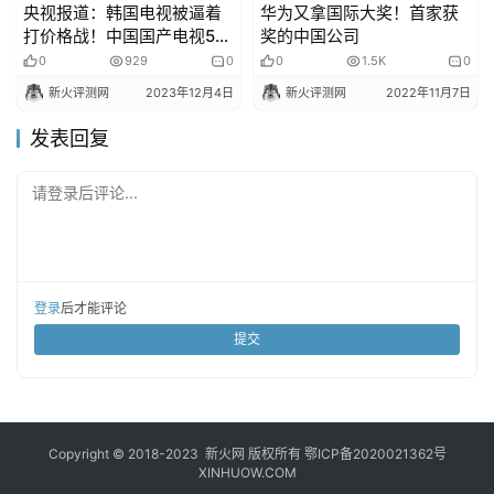
央视报道：韩国电视被逼着
华为又拿国际大奖！首家获
打价格战！中国国产电视5分
奖的中国公司
钟被抢光
0
929
0
0
1.5K
0
新火评测网
2023年12月4日
新火评测网
2022年11月7日
发表回复
请登录后评论...
登录
后才能评论
提交
Copyright © 2018-2023
新火网
版权所有
鄂ICP备2020021362号
XINHUOW.COM