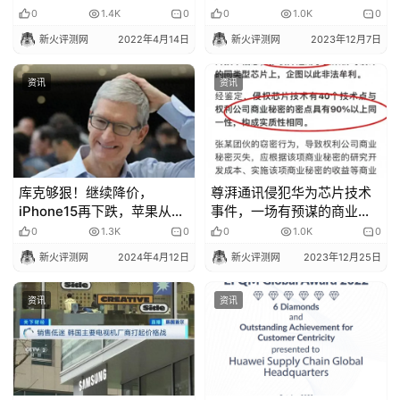
坑，赶紧关掉
0
1.4K
0
0
1.0K
0
新火评测网
2022年4月14日
新火评测网
2023年12月7日
资讯
资讯
库克够狠！继续降价，
尊湃通讯侵犯华为芯片技术
iPhone15再下跌，苹果从此
事件，一场有预谋的商业窃
成为“跳水王”？
密
0
1.3K
0
0
1.0K
0
新火评测网
2024年4月12日
新火评测网
2023年12月25日
资讯
资讯