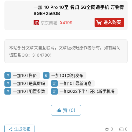
页
一加 10 Pro 10至 名归 5G全网通手机 万物青
8GB+256GB
资
进入购买
京东
商城
¥4199
讯
评
本站部分文章来自互联网，文章版权归原作者所有。如有疑问
测
请联系QQ：3164780！
中
心
登录
注册
一加10T售价
一加10T新机发布
玩
一加10T是真屏吗
一加10T最新消息
机
一加10T配置参数
一加2022下半年还出新手机吗
技
巧
赞
(0)
好
物
生成海报
0
0
推