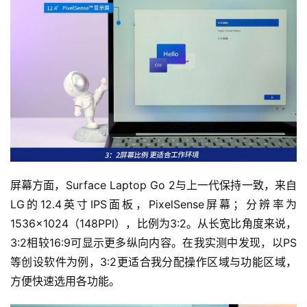
首
页
屏幕方面，Surface Laptop Go 2与上一代保持一致，来自
资
LG的12.4英寸IPS面板，PixelSense屏幕；分辨率为
讯
1536×1024（148PPI），比例为3:2。从长宽比角度来说，
3:2相较16:9可显示更多纵向内容。在我实测中发现，以PS
评
等创设软件为例，3:2更适合我分配操作区域与功能区域，
测
方便快速选用各功能。
中
心