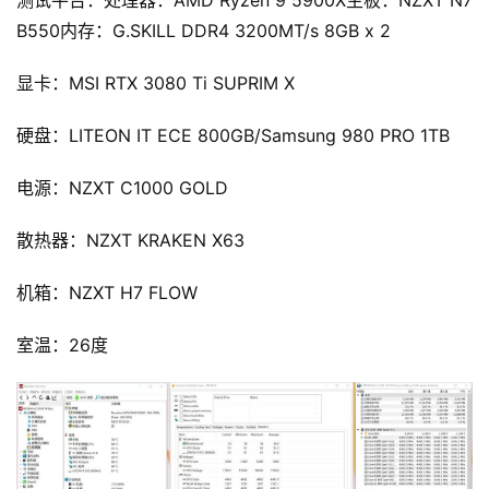
B550内存：G.SKILL DDR4 3200MT/s 8GB x 2
显卡：MSI RTX 3080 Ti SUPRIM X
硬盘：LITEON IT ECE 800GB/Samsung 980 PRO 1TB
电源：NZXT C1000 GOLD
散热器：NZXT KRAKEN X63
机箱：NZXT H7 FLOW
室温：26度