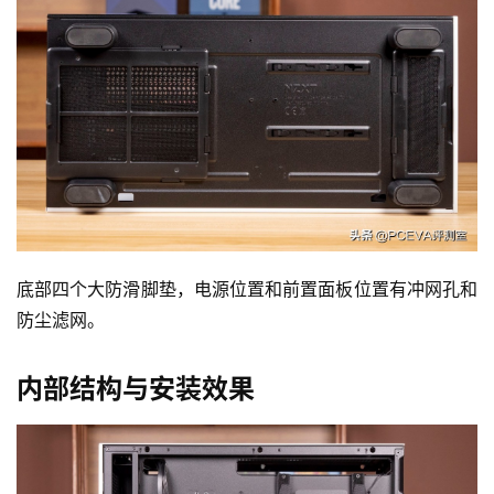
登录
注册
玩
机
技
巧
好
物
推
荐
底部四个大防滑脚垫，电源位置和前置面板位置有冲网孔和
防尘滤网。
内部结构与安装效果