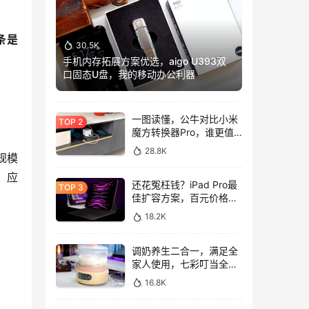
条是
30.5K
手机内存拓展方案优选，aigo U393双
口固态U盘，我的移动办公利器
一图读懂，公牛对比小米
魔方转换器Pro，谁更值
得入手？
28.8K
规模
，应
还花冤枉钱？iPad Pro最
佳扩容方案，百元价格轻
松拓展128GB
18.2K
调奶养生二合一，满足全
家人使用，七彩叮当全玻
璃调奶器上手体验
16.8K