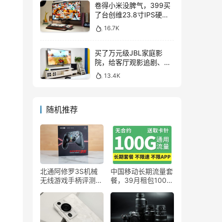
卷得小米没脾气，399买
了台创维23.8寸IPS硬屏
显示器，表现如何？
16.7K
买了万元级JBL家庭影
院，给客厅观影追剧、游
戏互娱带来哪些提升？
13.4K
随机推荐
北通阿修罗3S机械
中国移动长期流量套
无线游戏手柄评测：
餐，39月租包100G
物理变速旋钮，多档
通用流量
自定义操作！