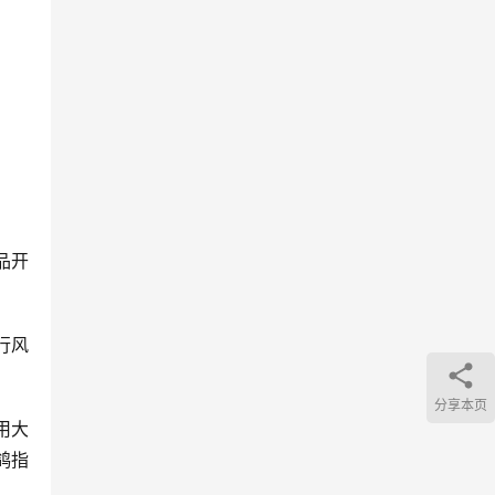
品开
行风
分享本页
用大
鸽指