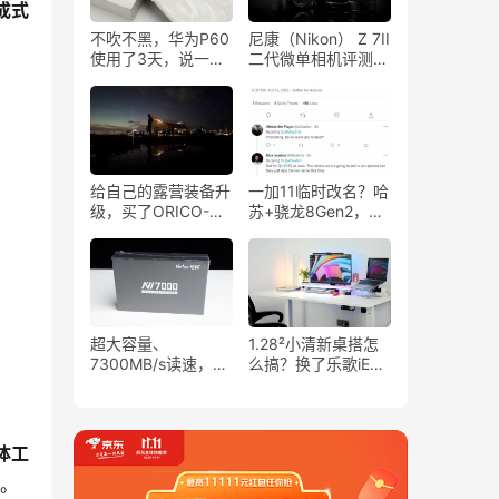
式 
不吹不黑，华为P60
尼康（Nikon） Z 7II
使用了3天，说一下
二代微单相机评测：
使用体验
4K视频拍摄，VR减
震，FX影像传感
器！
给自己的露营装备升
一加11临时改名？哈
级，买了ORICO-
苏+骁龙8Gen2，性
T500户外电源，前
能旗舰回归
后区别在哪？
超大容量、
1.28²小清新桌搭怎
7300MB/s读速，朗
么搞？换了乐歌iE3
科绝影NV7000-t
智能升降桌，实际效
4TB固态硬盘体验
果如何
体工
。