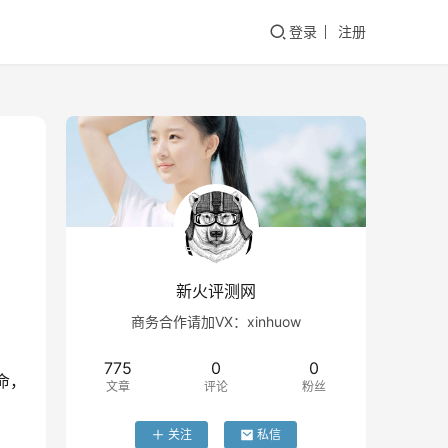
登录
注册
新火评测网
商务合作请加VX：xinhuow
775
0
0
命，
文章
评论
粉丝
关注
私信