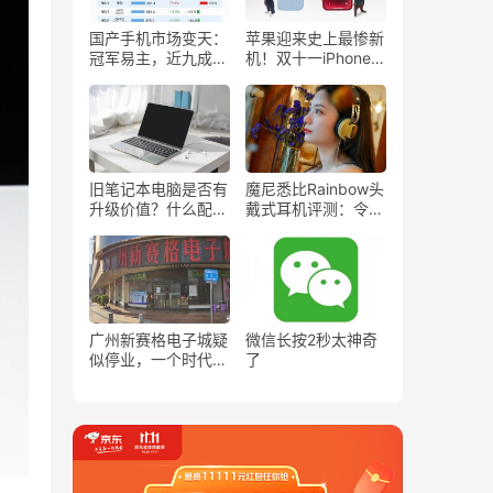
国产手机市场变天：
苹果迎来史上最惨新
冠军易主，近九成高
机！双十一iPhone
端市场被三家瓜分
14也要加速清仓了吗
旧笔记本电脑是否有
魔尼悉比Rainbow头
升级价值？什么配置
戴式耳机评测：令人
的笔记本电脑可以日
赞不绝口的DIY个性
常办公
化
广州新赛格电子城疑
微信长按2秒太神奇
似停业，一个时代的
了
落幕？