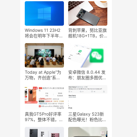
Windows 11 23H2
背刺苹果，努比亚旗
将会在明年下半年更
舰机18G+1TB，价
新，有明显的功能改
格降千元，这不比
进！
iphone香？
Today at Apple“为
安卓微信 8.0.44 发
万物，齐创造”系列
布：朋友圈多图优化
课程毕业典礼
等 12 项更新！
真我GT5Pro好评率
三星Galaxy S23新
97%，整体不错，但
配色曝光！粉色比暗
头重脚轻成为最大差
紫色好看
评来源！