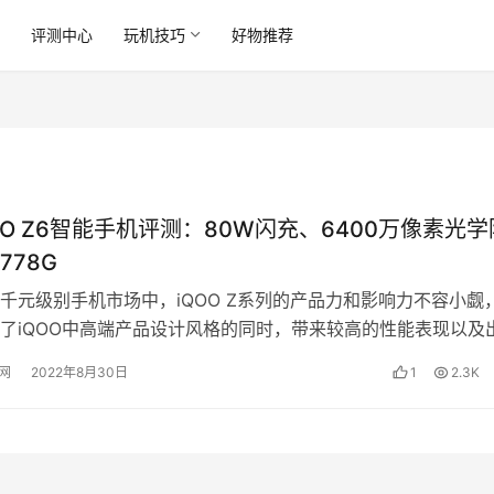
讯
评测中心
玩机技巧
好物推荐
iQOO Z6智能手机评测：80W闪充、6400万像素光学
778G
千元级别手机市场中，iQOO Z系列的产品力和影响力不容小觑
了iQOO中高端产品设计风格的同时，带来较高的性能表现以及
比。对于预算有限，又希望…
网
2022年8月30日
1
2.3K