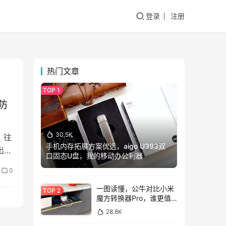
登录
注册
热门文章
防
30.5K
，往
手机内存拓展方案优选，aigo U393双
出色
口固态U盘，我的移动办公利器
0
一图读懂，公牛对比小米
魔方转换器Pro，谁更值
得入手？
28.8K