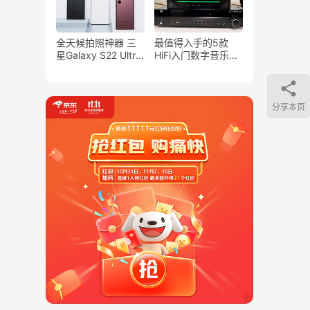
全天候拍照神器 三
最值得入手的5款
星Galaxy S22 Ultra
HiFi入门数字音乐播
定格活力夏日
放器！
分享本页