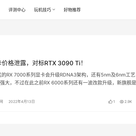
讯
评测中心
玩机技巧
好物推荐
价格泄露，对标RTX 3090 Ti！
的RX 7000系列显卡会升级RDNA3架构，还有5nm及6nm工
强大，不过在此之前RX 6000系列还有一波改款升级，新旗舰是
T，现在…
网
2022年4月13日
1
2.9K