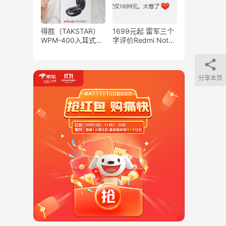
得胜（TAKSTAR）
1699元起 雷军三个
WPM-400入耳式无
字评价Redmi Note
线监听耳机：专业音
12 Pro：“太卷了”
频研发团队，经过多
次专业声学调校！
分享本页