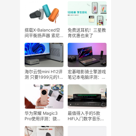
搭载X-Balanced空
免费送耳机！三星教
间平衡扬声器 索尼
育优惠也来了
发布X系列蓝牙音箱
海尔云悦mini H12评
宏碁暗影骑士擎游戏
测 只要1999元的12
笔记本电脑评测：
代标压酷睿i5小主机
165Hz高刷2.5K屏
有多强
+RGB背光键盘+高
色域！
华为荣耀 Magic3
最值得入手的5款
Pro使用评测：骁龙
HiFi入门数字音乐播
888PLUS处理器，
放器！
多主摄融合计算摄
影！