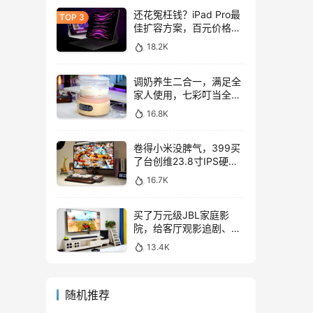
还花冤枉钱？iPad Pro最
佳扩容方案，百元价格轻
松拓展128GB
18.2K
调奶养生二合一，满足全
家人使用，七彩叮当全玻
璃调奶器上手体验
16.8K
卷得小米没脾气，399买
了台创维23.8寸IPS硬屏
显示器，表现如何？
16.7K
买了万元级JBL家庭影
院，给客厅观影追剧、游
戏互娱带来哪些提升？
13.4K
随机推荐