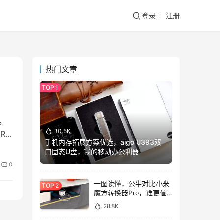
登录
注册
热门文章
艺，
30.5K
RX
手机内存拓展方案优选，aigo U393双
口固态U盘，我的移动办公利器
0
一图读懂，公牛对比小米
魔方转换器Pro，谁更值
得入手？
28.8K