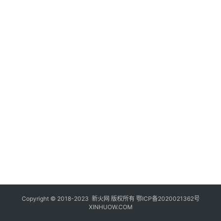
登录
注册
玩
机
技
巧
好
物
推
荐
Copyright © 2018-2023
新火网
版权所有
鄂ICP备2020021362号
XINHUOW.COM