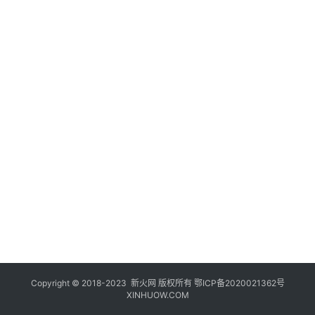
登录
注册
玩
机
技
巧
好
物
推
荐
Copyright © 2018-2023
新火网
版权所有
鄂ICP备2020021362号
XINHUOW.COM