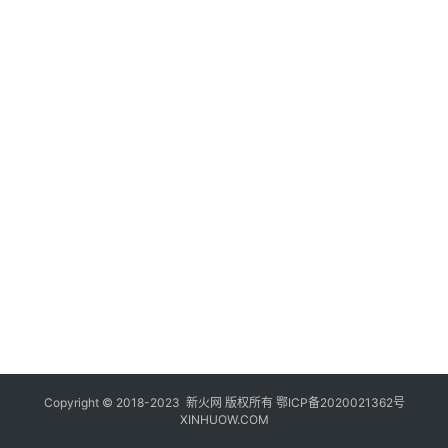
登录
注册
玩
机
技
巧
好
物
推
荐
Copyright © 2018-2023
新火网
版权所有
鄂ICP备2020021362号
XINHUOW.COM