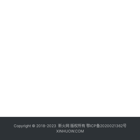
登录
注册
玩
机
技
巧
好
物
推
荐
Copyright © 2018-2023
新火网
版权所有
鄂ICP备2020021362号
XINHUOW.COM