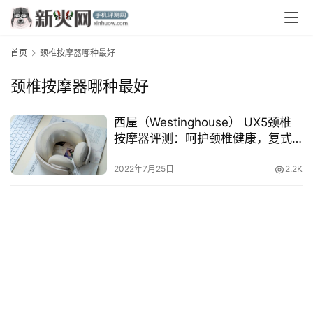
首页
颈椎按摩器哪种最好
颈椎按摩器哪种最好
西屋（Westinghouse） UX5颈椎
按摩器评测：呵护颈椎健康，复式
首
揉捏真过瘾
页
2022年7月25日
2.2K
资
讯
评
测
中
心