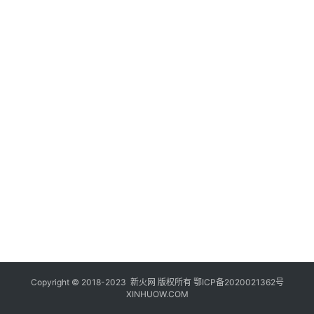
登录
注册
玩
机
技
巧
好
物
推
荐
Copyright © 2018-2023
新火网
版权所有
鄂ICP备2020021362号
XINHUOW.COM