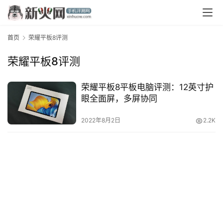
首页
荣耀平板8评测
荣耀平板8评测
荣耀平板8平板电脑评测：12英寸护
眼全面屏，多屏协同
首
页
2022年8月2日
2.2K
资
讯
评
测
中
心