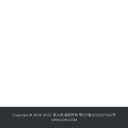
登录
注册
玩
机
技
巧
好
物
推
荐
Copyright © 2018-2023
新火网
版权所有
鄂ICP备2020021362号
XINHUOW.COM