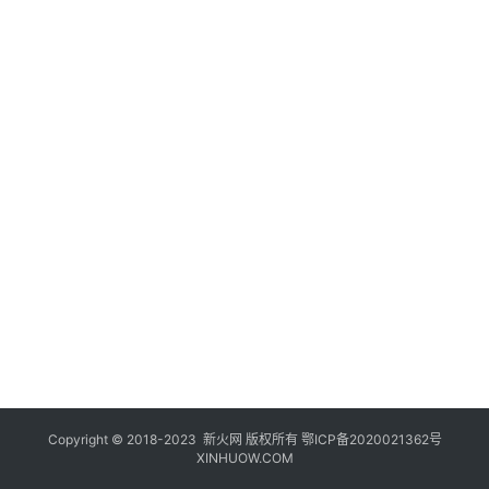
登录
注册
玩
机
技
巧
好
物
推
荐
Copyright © 2018-2023
新火网
版权所有
鄂ICP备2020021362号
XINHUOW.COM