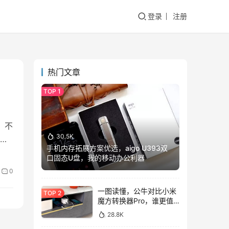
登录
注册
热门文章
 不
30.5K
看
手机内存拓展方案优选，aigo U393双
口固态U盘，我的移动办公利器
0
一图读懂，公牛对比小米
魔方转换器Pro，谁更值
得入手？
28.8K