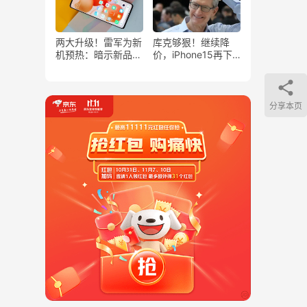
两大升级！雷军为新
库克够狠！继续降
机预热：暗示新品
价，iPhone15再下
Civi 1S即将登场！
跌，苹果从此成为
“跳水王”？
分享本页