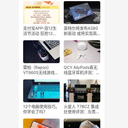
支付宝APP-双12生
英特尔将发布A380
活节活动 狂抢12亿
新驱动 或将实现高
红包（活动截止23
分高能
年12月12日）
雷柏（Rapoo）
QCY AilyPods真无
VT960S无线游戏鼠
线蓝牙耳机评测：拒
标评测：3370游戏
做平替，靠实力上
引擎，9个可编程按
位，百元价位无敌
键，超长续航！
手！
12个电脑使用技巧，
火星人 T7BCZ 集成
你学会了吗？
灶使用评测：左蒸烤
右蒸箱双腔独立，侧
吸下排，低空近吸！