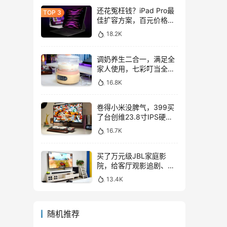
还花冤枉钱？iPad Pro最
佳扩容方案，百元价格轻
松拓展128GB
18.2K
调奶养生二合一，满足全
家人使用，七彩叮当全玻
璃调奶器上手体验
16.8K
卷得小米没脾气，399买
了台创维23.8寸IPS硬屏
显示器，表现如何？
16.7K
买了万元级JBL家庭影
院，给客厅观影追剧、游
戏互娱带来哪些提升？
13.4K
随机推荐