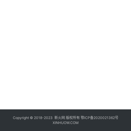
登录
注册
玩
机
技
巧
好
物
推
荐
Copyright © 2018-2023
新火网
版权所有
鄂ICP备2020021362号
XINHUOW.COM