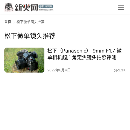
首页
松下微单镜头推荐
松下微单镜头推荐
松下（Panasonic） 9mm F1.7 微
单相机超广角定焦镜头拍照评测
首
页
2022年8月4日
2.3K
资
讯
评
测
中
心