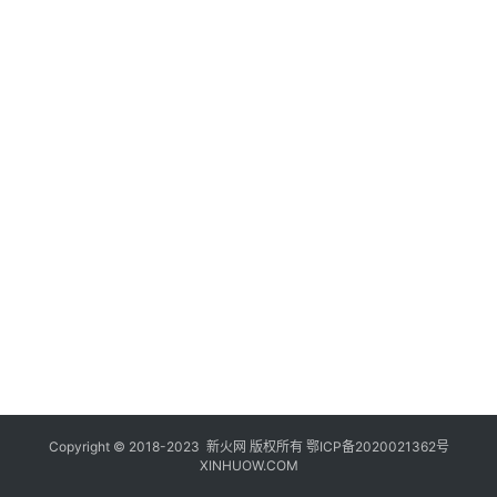
登录
注册
玩
机
技
巧
好
物
推
荐
Copyright © 2018-2023
新火网
版权所有
鄂ICP备2020021362号
XINHUOW.COM