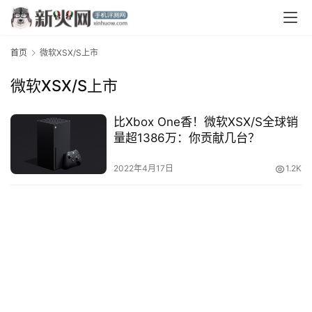
首页
微软XSX/S上市
微软XSX/S上市
比Xbox One香！微软XSX/S全球销
量超1386万：你贡献几台？
首
页
2022年4月17日
1.2K
资
讯
评
测
中
心