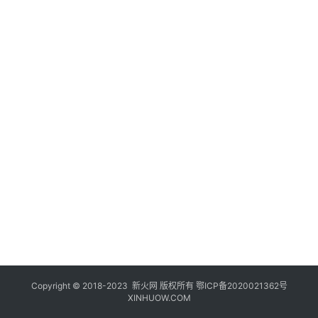
登录
注册
玩
机
技
巧
好
物
推
荐
Copyright © 2018-2023
新火网
版权所有
鄂ICP备2020021362号
XINHUOW.COM