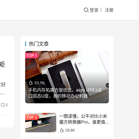
登录
注册
热门文章
矩
30.5K
爱好
手机内存拓展方案优选，aigo U393双
龙9
口固态U盘，我的移动办公利器
0
一图读懂，公牛对比小米
魔方转换器Pro，谁更值
得入手？
28.8K