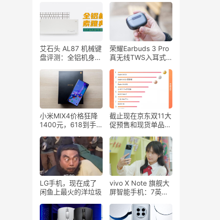
艾石头 AL87 机械键
荣耀Earbuds 3 Pro
盘评测：全铝机身，
真无线TWS入耳式
金属美感，素雅典
蓝牙耳机评测：智慧
范，超静音轴体！
降噪 体温监测 双连
接 无线快充！
小米MIX4价格狂降
截止现在京东双11大
1400元，618到手
促预售和现货单品的
价仅4399元，24期
销量情况
免息！
LG手机，现在成了
vivo X Note 旗舰大
闲鱼上最火的洋垃圾
屏智能手机：7英寸
2K+、E5超感宽幕、
3D大面积指纹、旗
舰骁龙8 Gen1！