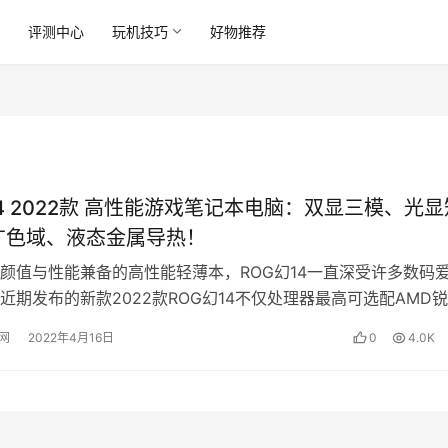
讯
评测中心
玩机技巧
好物推荐
14 2022款 高性能游戏笔记本电脑：双显三模、光显
广色域、液态金属导热！
颜值与性能兼备的高性能轻薄本，ROG幻14一直深受许多数码
近期发布的新款2022款ROG幻14不仅处理器最高可选配AMD锐
，显卡也可选择A…
网
2022年4月16日
0
4.0K