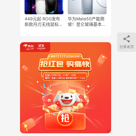
449元起 ROG发布
华为Mate50产能爬
新款月刃无线鼠标：
坡！昆仑玻璃基本不
36000 DPI、149小
用抢
时续航
分享本页