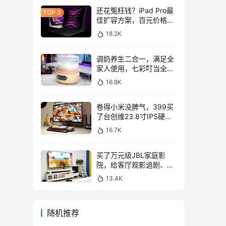
还花冤枉钱？iPad Pro最
佳扩容方案，百元价格轻
松拓展128GB
18.2K
调奶养生二合一，满足全
家人使用，七彩叮当全玻
璃调奶器上手体验
16.8K
卷得小米没脾气，399买
了台创维23.8寸IPS硬屏
显示器，表现如何？
16.7K
买了万元级JBL家庭影
院，给客厅观影追剧、游
戏互娱带来哪些提升？
13.4K
随机推荐