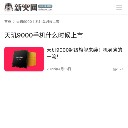
首页
天玑9000手机什么时候上市
天玑9000手机什么时候上市
天玑9000超级旗舰来袭！机身薄的
一流！
首
页
2022年4月16日
1.2K
资
讯
评
测
中
心