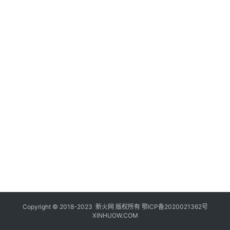
登录
注册
玩
机
技
巧
好
物
推
荐
Copyright © 2018-2023
新火网
版权所有
鄂ICP备2020021362号
XINHUOW.COM