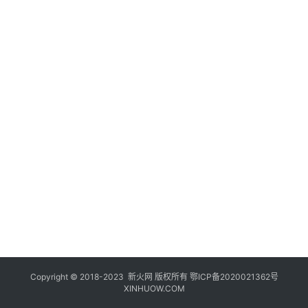
登录
注册
玩
机
技
巧
好
物
推
荐
Copyright © 2018-2023
新火网
版权所有
鄂ICP备2020021362号
XINHUOW.COM