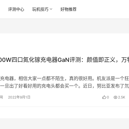
讯
评测中心
玩机技巧
好物推荐
100W四口氮化镓充电器GaN评测：颜值即正义，万
充电器，相信大家一点都不陌生，真的很好用。机友派是一个狂
一旦出了好看好用的充电头都会买一个。近日，努比亚发布了氘
0W氮化镓，透明的外观让人直流口水…
网
2022年9月1日
0
2.5K