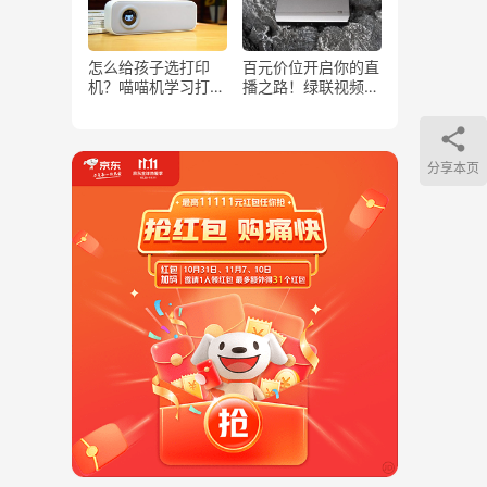
怎么给孩子选打印
百元价位开启你的直
机？喵喵机学习打印
播之路！绿联视频采
机F2S，除了打印还
集卡开箱体验
能辅导
分享本页