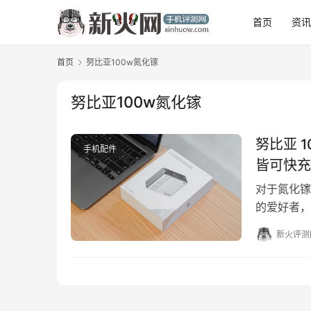
首页
资
首页
努比亚100w氮化镓
努比亚100w氮化镓
努比亚 
手机配件
皆可快充
对于氮化镓
的爱好者，
能量块10
新火评测