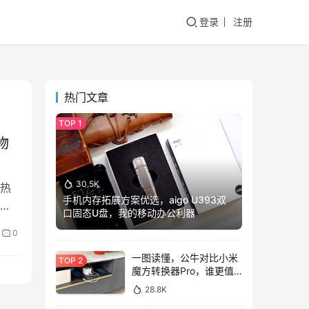
登录
注册
热门文章
物
30.5K
热
手机内存拓展方案优选，aigo U393双
锋
口固态U盘，我的移动办公利器
0
一图读懂，公牛对比小米
魔方转换器Pro，谁更值
得入手？
28.8K