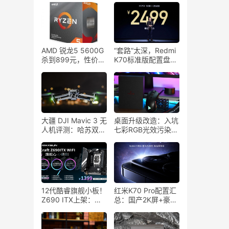
AMD 锐龙5 5600G
“套路”太深，Redmi
杀到899元，性价比
K70标准版配置盘
爆炸
点，网友：还是卢伟
冰会玩
大疆 DJI Mavic 3 无
桌面升级改造：入坑
人机评测：哈苏双
七彩RGB光效污染，
摄，46分钟超长续
钛度TSG708先锋者
航！
测评
12代酷睿旗舰小板！
红米K70 Pro配置汇
Z690 ITX上架：双
总：国产2K屏+豪威
网四屏六盘接口太齐
传感器，同档最香预
全！
定？