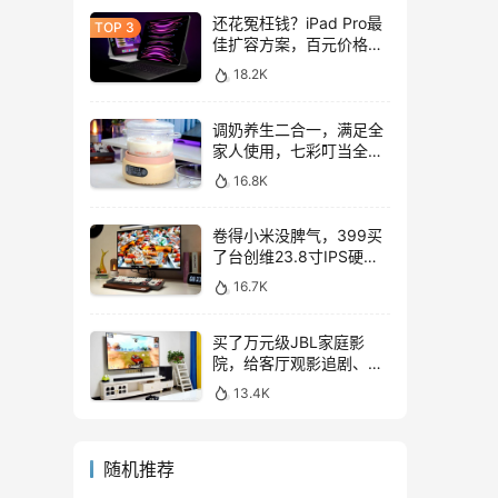
还花冤枉钱？iPad Pro最
佳扩容方案，百元价格轻
松拓展128GB
18.2K
调奶养生二合一，满足全
家人使用，七彩叮当全玻
璃调奶器上手体验
16.8K
卷得小米没脾气，399买
了台创维23.8寸IPS硬屏
显示器，表现如何？
16.7K
买了万元级JBL家庭影
院，给客厅观影追剧、游
戏互娱带来哪些提升？
13.4K
随机推荐