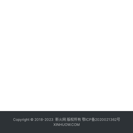
登录
注册
玩
机
技
巧
好
物
推
荐
Copyright © 2018-2023
新火网
版权所有
鄂ICP备2020021362号
XINHUOW.COM